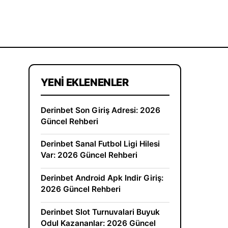
YENI EKLENENLER
Derinbet Son Giriş Adresi: 2026
Güncel Rehberi
Derinbet Sanal Futbol Ligi Hilesi
Var: 2026 Güncel Rehberi
Derinbet Android Apk Indir Giriş:
2026 Güncel Rehberi
Derinbet Slot Turnuvalari Buyuk
Odul Kazananlar: 2026 Güncel