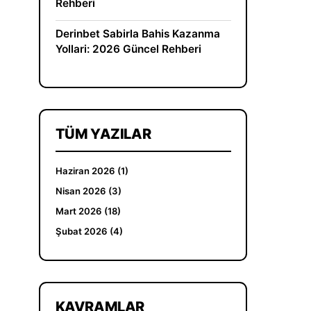
Rehberi
Derinbet Sabirla Bahis Kazanma
Yollari: 2026 Güncel Rehberi
TÜM YAZILAR
Haziran 2026 (1)
Nisan 2026 (3)
Mart 2026 (18)
Şubat 2026 (4)
KAVRAMLAR