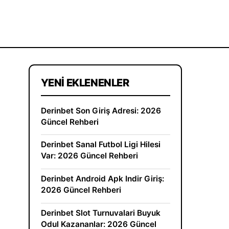
YENI EKLENENLER
Derinbet Son Giriş Adresi: 2026
Güncel Rehberi
Derinbet Sanal Futbol Ligi Hilesi
Var: 2026 Güncel Rehberi
Derinbet Android Apk Indir Giriş:
2026 Güncel Rehberi
Derinbet Slot Turnuvalari Buyuk
Odul Kazananlar: 2026 Güncel