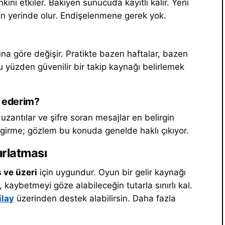
kini etkiler. Bakiyen sunucuda kayıtlı kalır. Yeni
ran yerinde olur. Endişelenmene gerek yok.
a göre değişir. Pratikte bazen haftalar, bazen
Bu yüzden güvenilir bir takip kaynağı belirlemek
t ederim?
 uzantılar ve şifre soran mesajlar en belirgin
gi girme; gözlem bu konuda genelde haklı çıkıyor.
rlatması
 ve üzeri
için uygundur. Oyun bir gelir kaynağı
 kaybetmeyi göze alabileceğin tutarla sınırlı kal.
ilay
üzerinden destek alabilirsin. Daha fazla