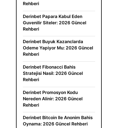
Rehberi
Derinbet Papara Kabul Eden
Guvenilir Siteler: 2026 Güncel
Rehberi
Derinbet Buyuk Kazanclarda
Odeme Yapiyor Mu: 2026 Güncel
Rehberi
Derinbet Fibonacci Bahis
Stratejisi Nasil: 2026 Güncel
Rehberi
Derinbet Promosyon Kodu
Nereden Alinir: 2026 Güncel
Rehberi
Derinbet Bitcoin Ile Anonim Bahis
Oynama: 2026 Güncel Rehberi