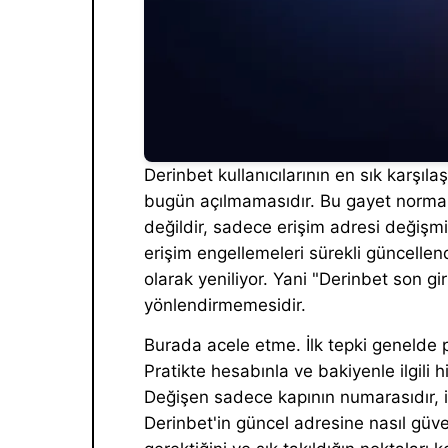
Derinbet kullanıcılarının en sık karşıla
bugün açılmamasıdır. Bu gayet norma
değildir, sadece erişim adresi değişmiş
erişim engellemeleri sürekli güncellend
olarak yeniliyor. Yani "Derinbet son gir
yönlendirmemesidir.
Burada acele etme. İlk tepki genelde 
Pratikte hesabınla ve bakiyenle ilgili
Değişen sadece kapının numarasıdır, i
Derinbet'in güncel adresine nasıl güv