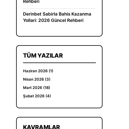
Rehberi
Derinbet Sabirla Bahis Kazanma
Yollari: 2026 Güncel Rehberi
TÜM YAZILAR
Haziran 2026 (1)
Nisan 2026 (3)
Mart 2026 (18)
Şubat 2026 (4)
KAVRAMLAR