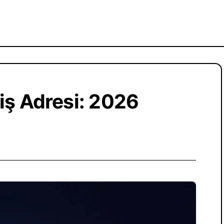
iş Adresi: 2026