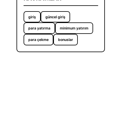
giriş
güncel giriş
para yatırma
minimum yatırım
para çekme
bonuslar