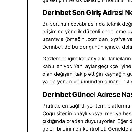
gerektiğini ve sık takıldığın noktaları
Derinbet Son Giriş Adresi N
Bu sorunun cevabı aslında teknik değil
erişimine yönelik düzenli engelleme uy
uzantıyla (örneğin .com'dan .xyz'ye y
Derinbet de bu döngünün içinde, dolay
Gözlemlediğim kadarıyla kullanıcıların
kabulleniyor. Yani aylar geçtikçe "yin
olan değişimi takip ettiğin kaynağın 
ya da yorum bölümünden alınan linkler 
Derinbet Güncel Adrese Nası
Pratikte en sağlıklı yöntem, platformun
Çoğu sitenin onaylı sosyal medya hesa
çıktığında oradan duyuruyorlar. Eğer 
gelen bildirimleri kontrol et. Genelde 