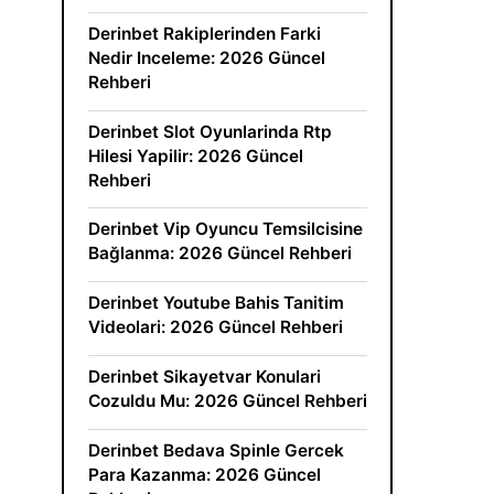
Derinbet Rakiplerinden Farki
Nedir Inceleme: 2026 Güncel
Rehberi
Derinbet Slot Oyunlarinda Rtp
Hilesi Yapilir: 2026 Güncel
Rehberi
Derinbet Vip Oyuncu Temsilcisine
Bağlanma: 2026 Güncel Rehberi
Derinbet Youtube Bahis Tanitim
Videolari: 2026 Güncel Rehberi
Derinbet Sikayetvar Konulari
Cozuldu Mu: 2026 Güncel Rehberi
Derinbet Bedava Spinle Gercek
Para Kazanma: 2026 Güncel